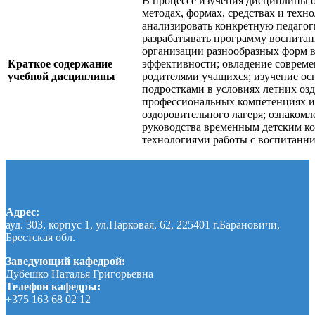
В процессе изучения дисциплины о
методах, формах, средствах и тех
анализировать конкретную педагог
разрабатывать программу воспитан
организации разнообразных форм в
Краткое содержание
эффективности; овладение соврем
учебной дисциплины
родителями учащихся; изучение ос
подростками в условиях летних оз
профессиональных компетенциях и 
оздоровительного лагеря; ознаком
руководства временным детским ко
технологиями работы с воспитанни
Адрес:
ауд. 303, корпус 1, ул.Парковая, 62, 225401 г.Барановичи,
Брестская обл.
Заведующий кафедрой:
Дубешко Наталья Григорьевна
Телефон кафедры:
+375 163 68 02 12