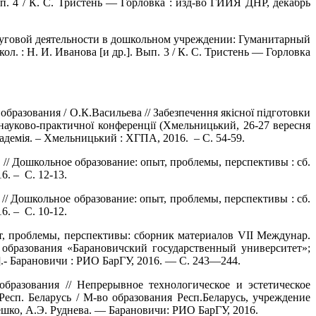
п. 4 / К. С. Тристень — Горловка : изд-во ГИИЯ ДНР, декабрь
суговой деятельности в дошкольном учреждении: Гуманитарный
. : Н. И. Иванова [и др.]. Вып. 3 / К. С. Тристень — Горловка
азования / О.К.Васильева // Забезпечення якісної підготовки
 науково-практичної конференції (Хмельницький, 26-27 вересня
адемія. – Хмельницький : ХГПА, 2016. – С. 54-59.
// Дошкольное образование: опыт, проблемы, перспективы : сб.
6. – С. 12-13.
// Дошкольное образование: опыт, проблемы, перспективы : сб.
6. – С. 10-12.
т, проблемы, перспективы: сборник материалов VII Междунар.
ие образования «Барановичский государственный университет»;
др.].- Барановичи : РИО БарГУ, 2016. — С. 243—244.
разования // Непрерывное технологическое и эстетическое
 Респ. Беларусь / М-во образования Респ.Беларусь, учреждение
бешко, А.Э. Руднева. — Барановичи: РИО БарГУ, 2016.