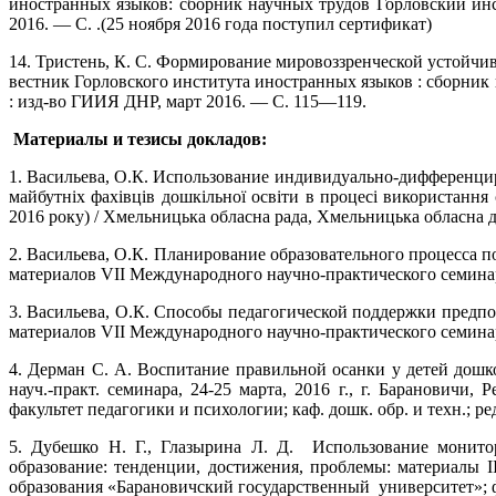
иностранных языков: сборник научных трудов Горловский инст
2016. — С. .(25 ноября 2016 года поступил сертификат)
14. Тристень, К. С. Формирование мировоззренческой устойч
вестник Горловского института иностранных языков : сборник н
: изд-во ГИИЯ ДНР, март 2016. — С. 115—119.
Материалы и тезисы докладов:
1. Васильева, О.К. Использование индивидуально-дифференцир
майбутніх фахівців дошкільної освіти в процесі використання
2016 року) / Хмельницька обласна рада, Хмельницька обласна д
2. Васильева, О.К. Планирование образовательного процесса п
материалов VII Международного научно-практического семинара 
3. Васильева, О.К. Способы педагогической поддержки предпос
материалов VII Международного научно-практического семинара 
4. Дерман С. А. Воспитание правильной осанки у детей дошк
науч.-практ. семинара, 24-25 марта, 2016 г., г. Барановичи
факультет педагогики и психологии; каф. дошк. обр. и техн.; ред
5. Дубешко Н. Г., Глазырина Л. Д. Использование монитор
образование: тенденции, достижения, проблемы: материалы III
образования «Барановичский государственный университет»; фак