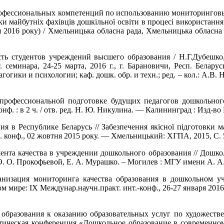
профессиональных компетенций по использованию мониторингов
вки майбутніх фахівців дошкільної освіти в процесі використання
я 2016 року) / Хмельницька обласна рада, Хмельницька обласна 
ть студентов учреждений высшего образования / Н.Г.Дубешко
 семинара, 24-25 марта, 2016 г., г. Барановичи, Респ. Белару
ики и психологии; каф. дошк. обр. и техн.; ред. – кол.: А.В. Ник
 профессиональной подготовке будущих педагогов дошкольного
ф. : в 2 ч. / отв. ред. Н. Ю. Никулина. — Калининград : Изд-во 
я в Республике Беларусь // Забезпечення якісної підготовки ма
н. конф., 02 жовтня 2015 року. — Хмельницький: ХГПА, 2015, С. 
та качества в учреждении дошкольного образования // Дошколь
 О. Прокофьевой, Е. А. Мурашко. – Могилев : МГУ имени А. А. 
низация мониторинга качества образования в дошкольном у
 мире: ІХ Междунар.научн.практ. инт.-конф., 26-27 января 2016 
 образования к оказанию образовательных услуг по художестве
тическая конференция «Дошкольное образование в современном