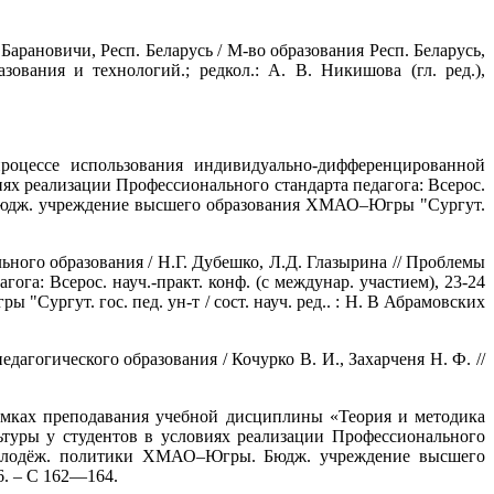
 Барановичи, Респ. Беларусь / М-во образования Респ. Беларусь,
ования и технологий.; редкол.: А. В. Никишова (гл. ред.),
процессе использования индивидуально-дифференцированной
ях реализации Профессионального стандарта педагога: Всерос.
ы. Бюдж. учреждение высшего образования ХМАО–Югры "Сургут.
ного образования / Н.Г. Дубешко, Л.Д. Глазырина // Проблемы
га: Всерос. науч.-практ. конф. (с междунар. участием), 23-24
ргут. гос. пед. ун-т / сост. науч. ред.. : Н. В Абрамовских
гогического образования / Кочурко В. И., Захарченя Н. Ф. //
рамках преподавания учебной дисциплины «Теория и методика
ьтуры у студентов в условиях реализации Профессионального
я и молодёж. политики ХМАО–Югры. Бюдж. учреждение высшего
6. – С 162—164.