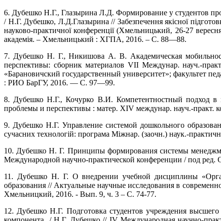
6. Дубешко Н.Г., Глазырина Л.Д. Формирование у студентов 
/ Н.Г. Дубешко, Л.Д.Глазырина // Забезпечення якісної підгото
науково-практичної конференції (Хмельницький, 26-27 вересн
академія. – Хмельницький : ХГПА, 2016. – С. 88—88.
7. Дубешко Н. Г., Никишова А. В. Академическая мобильнос
перспективы: сборник материалов VII Междунар. науч.-практ.
«Барановичский государственный университет»; факультет педагог
: РИО БарГУ, 2016. — С. 97—99.
8. Дубешко Н.Г., Кочурко В.И. Компетентностный подход в
проблемы и перспективы : матер. XIV междунар. науч.-практ. кон
9. Дубешко Н.Г. Управление системой дошкольного образовани
сучасних технологій: програма Міжнар. (заочн.) наук.-практич
10. Дубешко Н. Г. Принципы формирования системы менеджмен
Международной научно-практической конференции / под ред. О.
11. Дубешко Н. Г. О внедрении учебной дисциплины «Орга
образования // Актуальные научные исследования в современном
Хмельницкий, 2016. - Вып. 9, ч. 3 – С. 74-77.
12. Дубешко Н.Г. Подготовка студентов учреждения высшего
компонента / Н.Г. Дубешко // IV Международная научно-прак