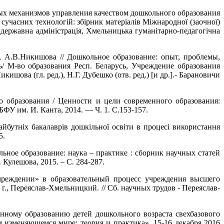
ых механизмов управления качеством дошкольного образования
 сучасних технологій: збірник матеріалів Міжнародної (заочної)
державна адміністрація, Хмельницька гуманітарно-педагогічна
, А.В.Никишова // Дошкольное образование: опыт, проблемы,
сь/ М-во образования Респ. Беларусь, Учреждение образования
ишова (гл. ред.), Н.Г. Дубешко (отв. ред.) [и др.].- Барановичи
 образования / Ценности и цели современного образования:
БФУ им. И. Канта, 2014. — Ч. 1. С.153-157.
йбутніх бакалаврів дошкільної освіти в процесі використання
5.
ное образование: наука – практике : сборник научных статей
Кулешова, 2015. – С. 284-287.
чреждении» в образовательный процесс учреждения высшего
г., Переяслав-Хмельницкий. // Сб. научных трудов - Переяслав-
нному образованию детей дошкольного возраста свехбазового
 изменяющемся мире: теория и практика», 15-16 декабря 2016