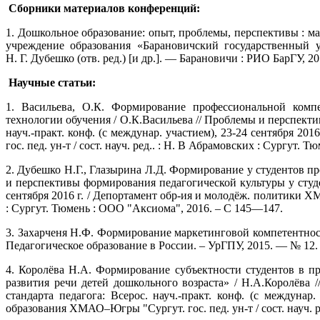
Сборники материалов конференций:
1. Дошкольное образование: опыт, проблемы, перспективы : мате
учреждение образования «Барановичский государственный ун
Н. Г. Дубешко (отв. ред.) [и др.]. — Барановичи : РИО БарГУ, 20
Научные статьи:
1. Васильева, О.К. Формирование профессиональной компе
технологии обучения / О.К.Васильева // Проблемы и перспект
науч.-практ. конф. (с междунар. участием), 23-24 сентября
гос. пед. ун-т / сост. науч. ред.. : Н. В Абрамовских : Сургут. 
2. Дубешко Н.Г., Глазырина Л.Д. Формирование у студентов п
и перспективы формирования педагогической культуры у студен
сентября 2016 г. / Депортамент обр-ия и молодёж. политики 
: Сургут. Тюмень : ООО "Аксиома", 2016. – С 145—147.
3. Захарченя Н.Ф. Формирование маркетинговой компетентност
Педагогическое образование в России. – УрГПУ, 2015. — № 12.
4. Королёва Н.А. Формирование субъектности студентов в п
развития речи детей дошкольного возраста» / Н.А.Королёва
стандарта педагога: Всерос. науч.-практ. конф. (с междун
образования ХМАО–Югры "Сургут. гос. пед. ун-т / сост. науч. 