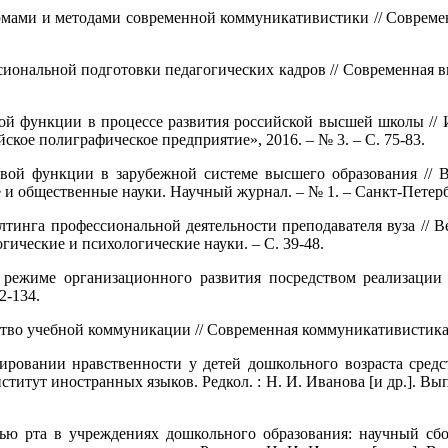
ормами и методами современной коммуникативистики // Современ
сиональной подготовки педагогических кадров // Современная в
вой функции в процессе развития российской высшей школы // 
ское полиграфическое предприятие», 2016. – № 3. – С. 75-83.
вой функции в зарубежной системе высшего образования // В
 и общественные науки. Научный журнал. – № 1. – Санкт-Петерб
алтинга профессиональной деятельности преподавателя вуза // В
гические и психологические науки. – С. 39-48.
 режиме организационного развития посредством реализации
2-134.
тво учебной коммуникации // Современная коммуникативистика / 
мировании нравственности у детей дошкольного возраста сред
титут иностранных языков. Редкол. : Н. И. Иванова [и др.]. Вып
тью рта в учреждениях дошкольного образования: научный сб