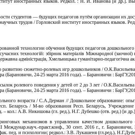
итут иностранных языков. Редкол. : Н. И. Иванова [и др.]. Вы
ивости студентов — будущих педагогов путём организации их до
аучных трудов / Горловский институт иностранных языков. Редкол
ованной технологии обучения будущих педагогов дошкольного обр
 сучасних технологій: збірник матеріалів Міжнародної (заочної)
ержавна адміністрація, Хмельницька гуманітарно-педагогічна ак
о развитию сюжетно-ролевых игр дошкольников / О.К.Васильева 
(Барановичи, 24-25 марта 2016 года). – Барановичи : БарГУ,201
ылок ролевого поведения у детей от 2 до 3 лет / О.К.Васильева 
(Барановичи, 24-25 марта 2016 года). – Барановичи : БарГУ,201
ольного возраста / С.А.Дерман // Дошкольное образование: опы
, Респ. Беларусь / М-во образования Респ. Беларусь, Учрежден
. – кол.: А.В. Никишова (гл. ред.), Н.Г. Дубешко (отв. ред.) [и 
инговых механизмов в управлении качеством дошкольного об
 Междунар.науч.-практ.конф., 30 сент. 2016 г., г. Барановичи,
. пед. и психологии; редкол.: З.В. Лукашеня (гл.ред.), Н.Г.Ду