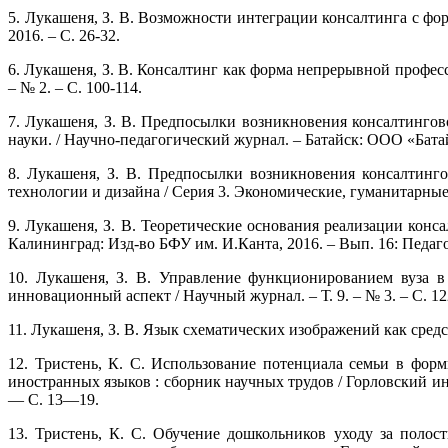
5. Лукашеня, З. В. Возможности интеграции консалтинга с ф
2016. – С. 26-32.
6. Лукашеня, З. В. Консалтинг как форма непрерывной профес
– № 2. – С. 100-114.
7. Лукашеня, З. В. Предпосылки возникновения консалтинго
науки. / Научно-педагогический журнал. – Батайск: ООО «Батай
8. Лукашеня, З. В. Предпосылки возникновения консалтинго
технологии и дизайна / Серия 3. Экономические, гуманитарные
9. Лукашеня, З. В. Теоретические основания реализации конс
Калининград: Изд-во БФУ им. И.Канта, 2016. – Вып. 16: Педаго
10. Лукашеня, З. В. Управление функционированием вуза в
инновационный аспект / Научный журнал. – Т. 9. – № 3. – С. 12
11. Лукашеня, З. В. Язык схематических изображений как средс
12. Тристень, К. С. Использование потенциала семьи в фор
иностранных языков : сборник научных трудов / Горловский инс
— С. 13—19.
13. Тристень, К. С. Обучение дошкольников уходу за полос