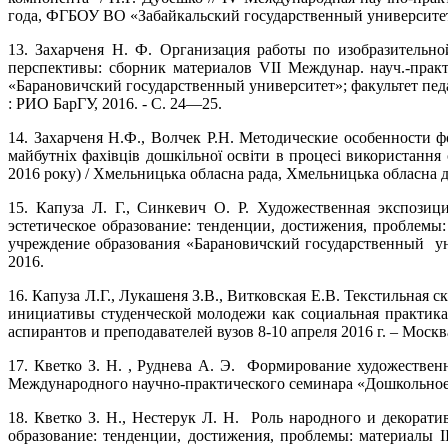
года, ФГБОУ ВО «Забайкальский государственный университет
13. Захарченя Н. Ф. Организация работы по изобразительно
перспективы: сборник материалов VII Междунар. науч.-практ.
«Барановичский государственный университет»; факультет педагог
: РИО БарГУ, 2016. - С. 24—25.
14. Захарченя Н.Ф., Волчек Р.Н. Методические особенности ф
майбутніх фахівців дошкільної освіти в процесі використання
2016 року) / Хмельницька обласна рада, Хмельницька обласна 
15. Капуза Л. Г., Синкевич О. Р. Художественная экспози
эстетическое образование: тенденции, достижения, проблемы: м
учреждение образования «Барановичский государственный унив
2016.
16. Капуза Л.Г., Лукашеня З.В., Витковская Е.В. Текстильная с
инициативы студенческой молодежи как социальная практика
аспирантов и преподавателей вузов 8-10 апреля 2016 г. – Москв
17. Кветко З. Н. , Руднева А. Э. Формирование художествен
Международного научно-практического семинара «Дошкольное о
18. Кветко З. Н., Нестерук Л. Н. Роль народного и декорат
образование: тенденции, достижения, проблемы: материалы III