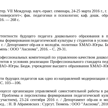
р. VII Междунар. науч.-практ. семинара, 24-25 марта 2016 г., г.
иверситет»; фак. педагогики и психологии; каф. дошк. образ
16. — 268 с.
тентности будущего педагога дошкольного образования в 
ивы формирования педагогической культуры у студентов в услови
 2016 г. / Депортамент обр-ия и молодёж. политики ХМАО–Югр
Тюмень : ООО "Аксиома", 2016. – С. 29-31.
рофессиональных компетенций по управлению качеством дошколь
тов в условиях реализации Профессионального стандарта педаго
ХМАО–Югры. Бюдж. учреждение высшего образования ХМАО–Югры "Су
и будущих педагогов как одно из направлений модернизации педа
 С. 103—106.
роцессе организации управляемой самостоятельной работы в 
 // Проблемы и перспективы формирования педагогической кул
ар. участием), 23-24 сентября 2016 г. / Депортамент обр-и
ред.. : Н. В Абрамовских : Сургут. Тюмень : ООО "Аксиома", 201