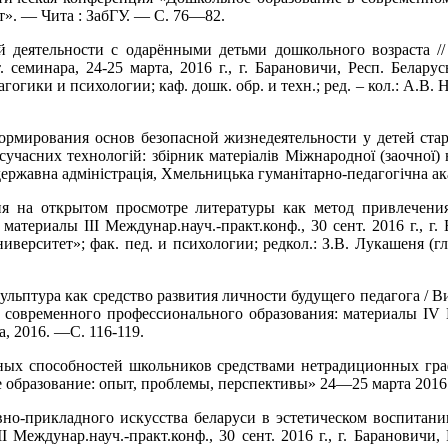
». — Чита : ЗабГУ. — С. 76—82.
й деятельности с одарёнными детьми дошкольного возраста //
 семинара, 24-25 марта, 2016 г., г. Барановичи, Респ. Белару
ики и психологии; каф. дошк. обр. и техн.; ред. – кол.: А.В. Ник
ормирования основ безопасной жизнедеятельности у детей старш
 сучасних технологій: збірник матеріалів Міжнародної (заочної)
державна адміністрація, Хмельницька гуманітарно-педагогічна а
ция на открытом просмотре литературы как метод привлечения
атериалы III Междунар.науч.-практ.конф., 30 сент. 2016 г., г.
ерситет»; фак. пед. и психологии; редкол.: З.В. Лукашеня (гл
кульптура как средство развития личности будущего педагога / Ви
 современного профессионального образования: материалы IV
а, 2016. —С. 116-119.
ных способностей школьников средствами нетрадиционных графи
бразование: опыт, проблемы, перспективы» 24—25 марта 2016 г
ивно-прикладного искусства беларуси в эстетическом воспитани
 Междунар.науч.-практ.конф., 30 сент. 2016 г., г. Барановичи,