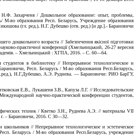
 Н.Ф. Захарченя / Дошкольное образование: опыт, проблемы,
сь/ М-во образования Респ. Беларусь, Учреждение образования
ишова (гл. ред.), Н.Г. Дубешко (отв. ред.) [и др.].- Барановичи
его дошкольного возраста // Забезпечення якісної підготовки
 науково-практичної конференції (Хмельницький, 26-27 вересня
кадемія. – Хмельницький : ХГПА, 2016. – С. 60—64.
 студентов в библиотеку // Непрерывное технологическое и
 Барановичи, Респ. Беларусь / М-во образования Респ.Беларусь,
.ред.), Н.Г.Дубешко, А.Э. Руднева. — Барановичи: РИО БарГУ,
тковская Е.В., Лукашеня З.В., Капуза Л.Г. // Исследовательские
 Международной научно-практической конференции студентов,
ческих техник / Кветко З.Н., Руднева А.Э. // материалы VII
. – Барановичи, 2016. С 30—32.
и школьников // Непрерывное технологическое и эстетическое
 Респ. Беларусь / М-во образования Респ.Беларусь, учреждение