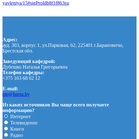
yavleniya/15#sigProIdb8f1f863ea
Адрес:
ауд. 303, корпус 1, ул.Парковая, 62, 225401 г.Барановичи,
Брестская обл.
Заведующий кафедрой:
Дубешко Наталья Григорьевна
Телефон кафедры:
+375 163 68 02 12
E-mail:
pte@barsu.by
Из каких источников Вы чаще всего получаете
информацию?
Интернет
Телевидение
Книги
Радио