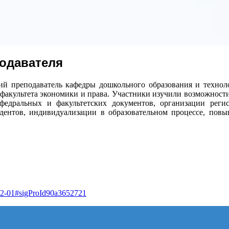
одавателя
ший преподаватель кафедры дошкольного образования и техноло
и факультета экономики и права. Участники изучили возможно
афедральных и факультетских документов, организации реги
удентов, индивидуализации в образовательном процессе, пов
0-42-01#sigProId90a3652721