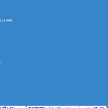
кая обл.
ю?
 образования «Барановичский государственный университет»
, 