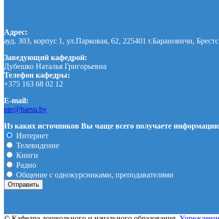
Адрес:
ауд. 303, корпус 1, ул.Парковая, 62, 225401 г.Барановичи, Брестс
Заведующий кафедрой:
Дубешко Наталья Григорьевна
Телефон кафедры:
+375 163 68 02 12
E-mail:
pte@barsu.by
Из каких источников Вы чаще всего получаете информаци
Интернет
Телевидение
Книги
Радио
Общение с однокурсниками, преподавателями
© Кафедра дошкольного и начального образования.
Учреждение