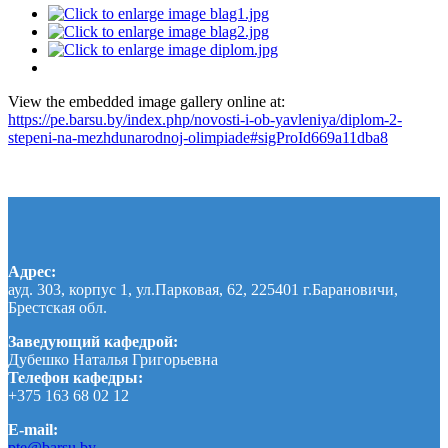
View the embedded image gallery online at:
https://pe.barsu.by/index.php/novosti-i-ob-yavleniya/diplom-2-
stepeni-na-mezhdunarodnoj-olimpiade#sigProId669a11dba8
Адрес:
ауд. 303, корпус 1, ул.Парковая, 62, 225401 г.Барановичи,
Брестская обл.
Заведующий кафедрой:
Дубешко Наталья Григорьевна
Телефон кафедры:
+375 163 68 02 12
E-mail:
pte@barsu.by