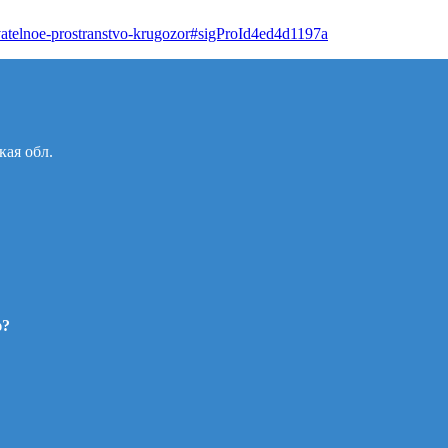
ovatelnoe-prostranstvo-krugozor#sigProId4ed4d1197a
кая обл.
ю?