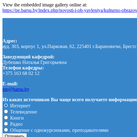
View the embedded image gallery online at:
https://pe.barsu.by/index.php/novosti-i-ob-yavleniya/kulturno-obraz
Адрес:
ауд. 303, корпус 1, ул.Парковая, 62, 225401 г.Барановичи, Брестс
Заведующий кафедрой:
Дубешко Наталья Григорьевна
Телефон кафедры:
+375 163 68 02 12
E-mail:
pte@barsu.by
Из каких источников Вы чаще всего получаете информаци
Интернет
Телевидение
Книги
Радио
Общение с однокурсниками, преподавателями