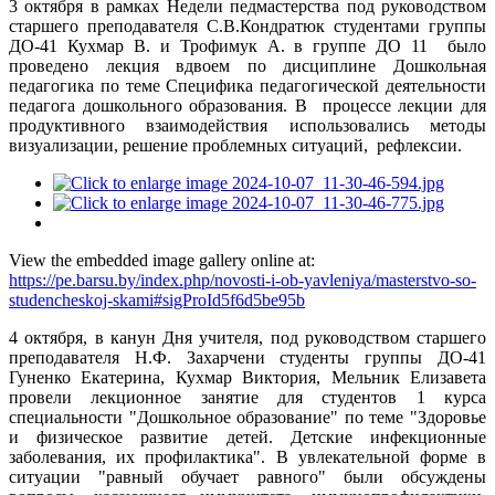
3 октября в рамках Недели педмастерства под руководством
старшего преподавателя С.В.Кондратюк студентами группы
ДО-41 Кухмар В. и Трофимук А. в группе ДО 11 было
проведено лекция вдвоем по дисциплине Дошкольная
педагогика по теме Специфика педагогической деятельности
педагога дошкольного образования. В процессе лекции для
продуктивного взаимодействия использовались методы
визуализации, решение проблемных ситуаций, рефлексии.
View the embedded image gallery online at:
https://pe.barsu.by/index.php/novosti-i-ob-yavleniya/masterstvo-so-
studencheskoj-skami#sigProId5f6d5be95b
4 октября, в канун Дня учителя, под руководством старшего
преподавателя Н.Ф. Захарчени студенты группы ДО-41
Гуненко Екатерина, Кухмар Виктория, Мельник Елизавета
провели лекционное занятие для студентов 1 курса
специальности "Дошкольное образование" по теме "Здоровье
и физическое развитие детей. Детские инфекционные
заболевания, их профилактика". В увлекательной форме в
ситуации "равный обучает равного" были обсуждены