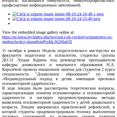
вопросы, касающиеся иммунитета, иммунопрофилактики,
профилактики инфекционных заболеваний.
View the embedded image gallery online at:
https://pe.barsu.by/index.php/novosti-i-ob-yavleniya/masterstvo-so-
studencheskoj-skami#sigProIdc36206a03f
11 октября в рамках Недели педагогического мастерства на
факультете педагогики и психологии, студентка группы
ДО-31 Луцык Карина под руководством преподавателя
кафедры дошкольного и начального образования Н.А.
Королёвой провела лекционное занятие для студентов 2 курса
специальности "Дошкольное образование" по теме
«Индивидуальный подход к детям, имеющим признаки
психомоторной одарённости».
В ходе лекции были рассмотрены теоретические вопросы,
характеризующие понятия психомоторики и психомоторной
одаренности и наглядно продемонстрированы методы
выявления психомоторной одаренности у детей дошкольного
возраста. Лекция завершилась практической рефлексией, в
которой студенты продемонстрировали технику выполнения
тестовых упражнений на выявление уровня развития