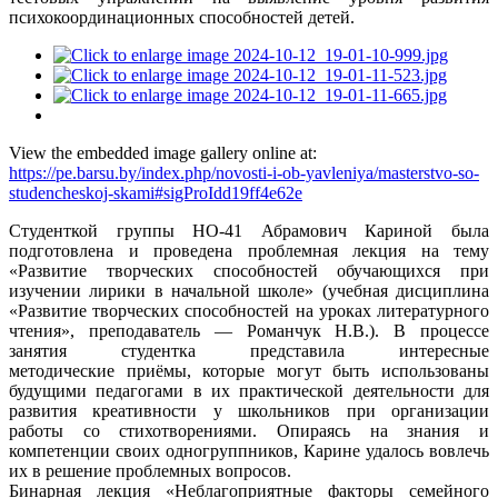
психокоординационных способностей детей.
View the embedded image gallery online at:
https://pe.barsu.by/index.php/novosti-i-ob-yavleniya/masterstvo-so-
studencheskoj-skami#sigProIdd19ff4e62e
Cтуденткой группы НО-41
Абрамович Кариной была
подготовлена и проведена проблемная лекция на
тему
«Развитие творческих способностей обучающихся при
изучении лирики
в
начальной
школе»
(учебная
дисциплина
«Развитие
творческих
способностей на уроках литературного
чтения», преподаватель — Романчук
Н.В.). В процессе
занятия студентка представила интересные
методические
приёмы,
которые
могут
быть
использованы
будущими
педагогами
в
их
практической деятельности для
развития креативности у школьников при
организации
работы со стихотворениями. Опираясь на знания и
компетенции
своих одногруппников, Карине удалось вовлечь
их в решение проблемных
вопросов.
Бинарная лекция «Неблагоприятные факторы семейного