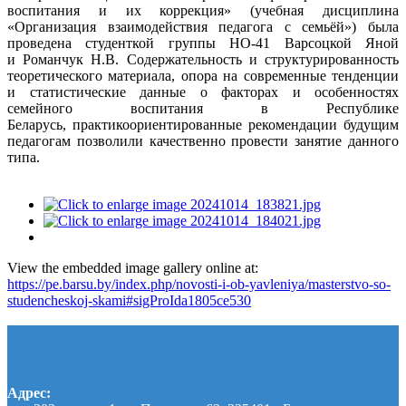
воспитания и
их коррекция» (учебная дисциплина
«Организация взаимодействия педагога
с семьёй») была
проведена студенткой группы НО-41 Варсоцкой Яной
и
Романчук
Н.В.
Содержательность
и
структурированность
теоретического
материала, опора на современные тенденции
и статистические данные о
факторах
и
особенностях
семейного
воспитания
в
Республике
Беларусь,
практикоориентированные
рекомендации
будущим
педагогам
позволили
качественно провести занятие данного
типа.
View the embedded image gallery online at:
https://pe.barsu.by/index.php/novosti-i-ob-yavleniya/masterstvo-so-
studencheskoj-skami#sigProIda1805ce530
Адрес: