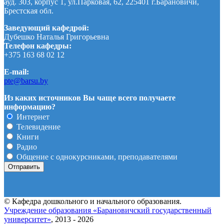
ауд. 303, корпус 1, ул.Парковая, 62, 225401 г.Барановичи,
Брестская обл.
Заведующий кафедрой:
Дубешко Наталья Григорьевна
Телефон кафедры:
+375 163 68 02 12
E-mail:
pte@barsu.by
Из каких источников Вы чаще всего получаете
информацию?
Интернет
Телевидение
Книги
Радио
Общение с однокурсниками, преподавателями
© Кафедра дошкольного и начального образования.
Учреждение образования «Барановичский государственный
университет»
, 2013 - 2026