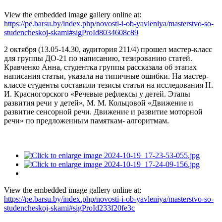
View the embedded image gallery online at:
https://pe.barsu.by/index.php/novosti-i-ob-yavleniya/masterstvo-so-
studencheskoj-skami#sigProId8034608c89
2 октября (13.05-14.30, аудитория 211/4) прошел мастер-класс
для
группы ДО-21 по написанию, тезированию статей.
Кравченко Анна,
студентка группы рассказала об этапах
написания статьи, указала на
типичные ошибки.
На мастер-
классе студенты составили тезисы статьи на исследования
Н.
И.
Красногорского «Речевые рефлексы у детей. Этапы
развития речи у
детей», М.
М.
Кольцовой «Движение и
развитие сенсорной речи. Движение и
развитие моторной
речи» по предложенным памяткам- алгоритмам.
View the embedded image gallery online at:
https://pe.barsu.by/index.php/novosti-i-ob-yavleniya/masterstvo-so-
studencheskoj-skami#sigProId233f20fe3c