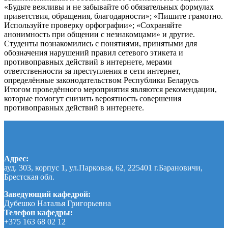
«Будьте вежливы и не забывайте об обязательных формулах
приветствия, обращения, благодарности»; «Пишите грамотно.
Используйте проверку орфографии»; «Сохраняйте
анонимность при общении с незнакомцами» и другие.
Студенты познакомились с понятиями, принятыми для
обозначения нарушений правил сетевого этикета и
противоправных действий в интернете, мерами
ответственности за преступления в сети интернет,
определённые законодательством Республики Беларусь
Итогом проведённого мероприятия являются рекомендации,
которые помогут снизить вероятность совершения
противоправных действий в интернете.
Адрес:
ауд. 303, корпус 1, ул.Парковая, 62, 225401 г.Барановичи,
Брестская обл.
Заведующий кафедрой:
Дубешко Наталья Григорьевна
Телефон кафедры:
+375 163 68 02 12