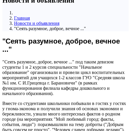
Новости и объявления
Главная
Новости и объявления
"Сеять разумное, доброе, вечное ..."
"Сеять разумное, доброе, вечное
..."
"Сеять разумное, доброе, вечное ..." под таким девизом
студенты 1 и 2 курсов специальности "Начальное
образование" организовали и провели цикл воспитательных
мероприятий для учащихся 1-2 классов ГУО "Средняя школа
№1 им. С И.Грицевца г. Барановичи" (в рамках
функционирования филиала кафедры дошкольного и
начального образования).
Вместе со студентами школьники побывали в гостях у гостях
у гнома-эконома и получили знания об основах экономии и
бережливости, узнали много интересных фактов о родном
городе (на мероприятиях "Мой любимый город: факты,
события, люди") поразмышляли на тему доброты ("Добрым
быть совсем не просто", "Человек славен добрыми делами").