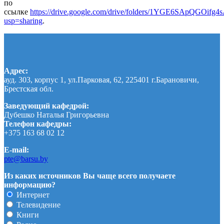
по
ссылке
https://drive.google.com/drive/folders/1YGE6SApQGOi
usp=sharing
.
Адрес:
ауд. 303, корпус 1, ул.Парковая, 62, 225401 г.Барановичи,
Брестская обл.
Заведующий кафедрой:
Дубешко Наталья Григорьевна
Телефон кафедры:
+375 163 68 02 12
E-mail:
pte@barsu.by
Из каких источников Вы чаще всего получаете
информацию?
Интернет
Телевидение
Книги