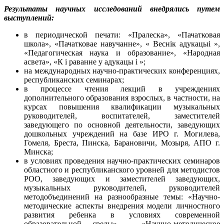
Результаты научных исследований внедрялись путем
выступлений:
в периодической печати: «Пралеска», «Пачатковая
школа», «Пачатковае навучанне», « Веснік адукацыі »,
«Педагогическая наука и образование», «Народная
асвета», «К i раванне у адукацы i »;
на международных научно-практических конференциях,
республиканских семинарах;
в процессе чтения лекций в учреждениях
дополнительного образования взрослых, в частности, на
курсах повышения квалификации музыкальных
руководителей, воспитателей, заместителей
заведующего по основной деятельности, заведующих
дошкольных учреждений на базе ИРО г. Могилева,
Гомеля, Бреста, Пинска, Барановичи, Мозыря, АПО г.
Минска;
в условиях проведения научно-практических семинаров
областного и республиканского уровней для методистов
РОО, заведующих и заместителей заведующих,
музыкальных руководителей, руководителей
методобъединений на разнообразные темы: «Научно-
методические аспекты внедрения модели личностного
развития ребенка в условиях современной
образовательной среды», «Научно-методическое