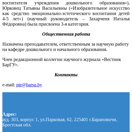
воспитателя учреждения дошкольного образования»),
Юрковец Татьяны Васильевны («Изобразительное искусство
как средство эмоционально-эстетического воспитания детей
4-5 лет») (научный руководитель – Захарченя Наталья
Фёдоровна) была присвоена 3-я категория.
Общественная работа
Назначена преподавателем, ответственным за научную работу
на кафедре дошкольного и начального образования.
Член редакционной коллегии научного журнала «Вестник
БарГУ».
Контакты
e-mail:
pte@barsu.by
Адрес:
ауд. 303, корпус 1, ул.Парковая, 62, 225401 г.Барановичи,
Брестская обл.