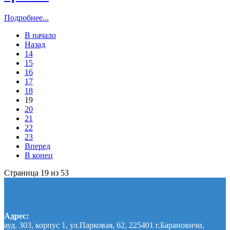
Подробнее...
В начало
Назад
14
15
16
17
18
19
20
21
22
23
Вперед
В конец
Страница 19 из 53
Адрес:
ауд. 303, корпус 1, ул.Парковая, 62, 225401 г.Барановичи,