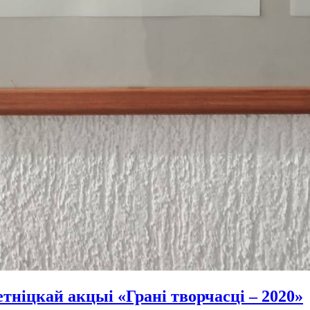
тніцкай акцыі «Грані творчасці – 2020»