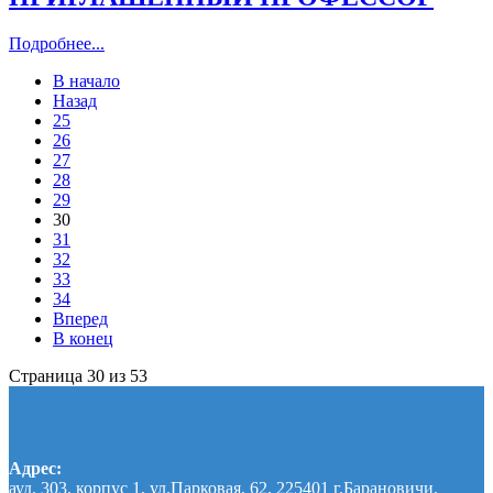
Подробнее...
В начало
Назад
25
26
27
28
29
30
31
32
33
34
Вперед
В конец
Страница 30 из 53
Адрес:
ауд. 303, корпус 1, ул.Парковая, 62, 225401 г.Барановичи,